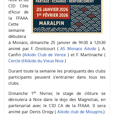
CID Côte
d'Azur de
la FFAAA.
Cette
semaine
débutera
à Monaco, dimanche 25 janvier de 9h30 à 12h30
animé par F. Droitcourt (
AS Monaco Aïkido
), A.
Canfin (
Aikido Club de Vence
) et F. Martinache (
Cercle d'Aïkido du Vieux Nice
)
Durant toute la semaine les pratiquants des clubs
participants peuvent s'entrainer dans tous les
clubs.
er
Dimanche 1
février, le stage de clôture se
déroulera à Nice dans le dojo des Magnolias, en
partenariat avec le CID CA de la FFAAA. Il sera
animé par Denis Drogy (
Aikido club de Mougins.
)