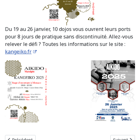
Du 19 au 26 janvier, 10 dojos vous ouvrent leurs ports
pour 8 jours de pratique sans discontinuité. Allez-vous
relever le défi ? Toutes les informations sur le site :
kangeiko.fr
Article précédent : Stage de Rentrée au Rayet ( Falicon)
Article suiva
Précédent
Suivant