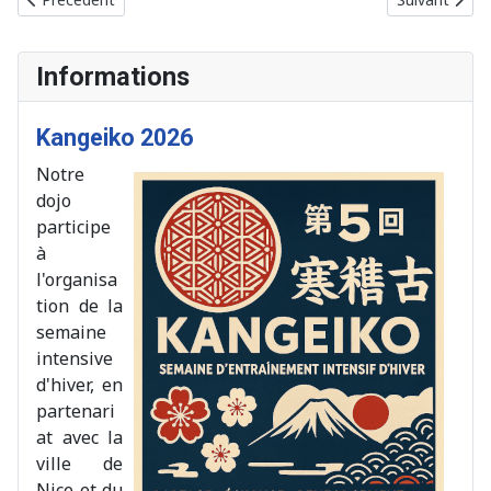
Informations
Kangeiko 2026
Notre
dojo
participe
à
l'organisa
tion de la
semaine
intensive
d'hiver, en
partenari
at avec la
ville de
Nice et du