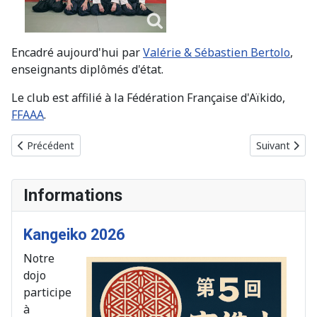
Encadré aujourd'hui par
Valérie & Sébastien Bertolo
,
enseignants diplômés d'état.
Le club est affilié à la Fédération Française d'Aïkido,
FFAAA
.
Article précédent : Kenjutsu Kashima Shin Ryu
Article suivan
Précédent
Suivant
Informations
Kangeiko 2026
Notre
dojo
participe
à