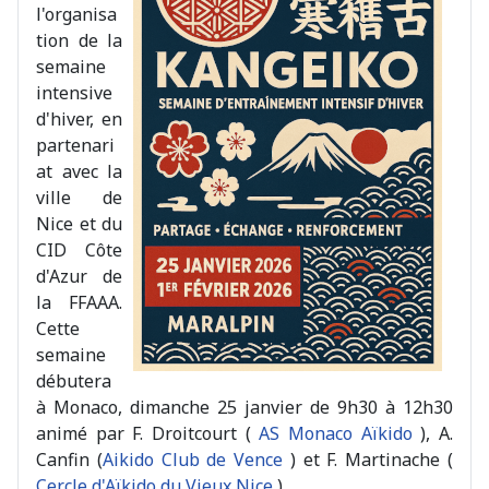
l'organisa
tion de la
semaine
intensive
d'hiver, en
partenari
at avec la
ville de
Nice et du
CID Côte
d'Azur de
la FFAAA.
Cette
semaine
débutera
à Monaco, dimanche 25 janvier de 9h30 à 12h30
animé par F. Droitcourt (
AS Monaco Aïkido
), A.
Canfin (
Aikido Club de Vence
) et F. Martinache (
Cercle d'Aïkido du Vieux Nice
)