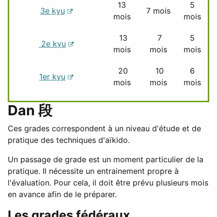
13
5
3e kyu
7 mois
mois
mois
13
7
5
2e kyu
mois
mois
mois
20
10
6
1er kyu
mois
mois
mois
Dan
段
Ces grades correspondent à un niveau d'étude et de
pratique des techniques d'aïkido.
Un passage de grade est un moment particulier de la
pratique. Il nécessite un entrainement propre à
l'évaluation. Pour cela, il doit être prévu plusieurs mois
en avance afin de le préparer.
Les grades fédéraux